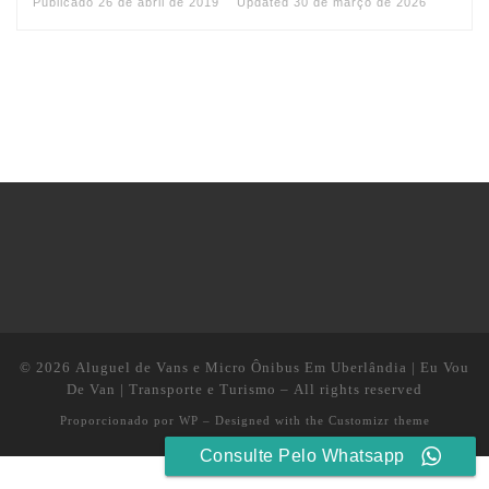
Publicado
26 de abril de 2019
Updated
30 de março de 2026
© 2026
Aluguel de Vans e Micro Ônibus Em Uberlândia | Eu Vou
De Van | Transporte e Turismo
– All rights reserved
Proporcionado por
WP
– Designed with the
Customizr theme
Consulte Pelo Whatsapp