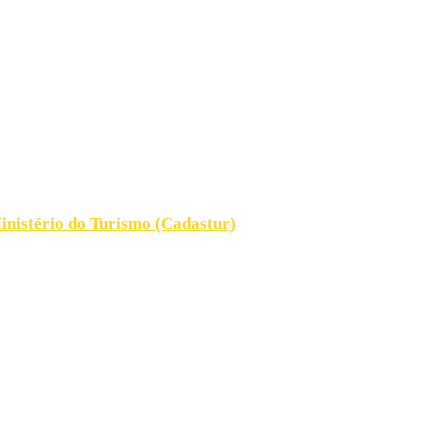
ventos, Traslados, Feiras,
ferência de Aeroporto
inistério do Turismo (Cadastur)