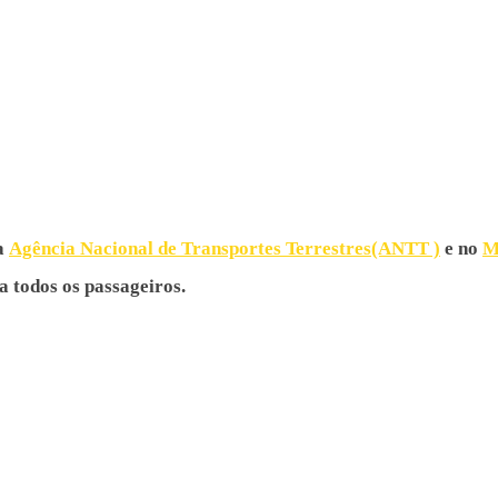
Serviços
s, Receptivos, Passeios Escolares, E
os, Viagens, Excursões, Shows, Trans
na
Agência Nacional de Transportes Terrestres(ANTT )
e no
M
ra todos os passageiros.