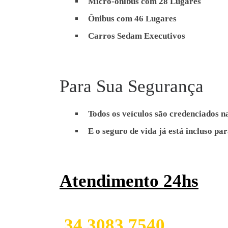
Micro-ônibus com 28 Lugares
Ônibus com 46 Lugares
Carros Sedam Executivos
Transporte de Funcionário
Para Sua Segurança
City Tours, Congress
Todos os veículos são credenciados 
E o seguro de vida já está incluso pa
Atendimento 24hs
34 3083 7540