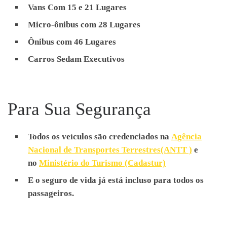
Transferência de Aeroporto
Vans Com 15 e 21 Lugares
Transporte de Funcionários,
Micro-ônibus com 28 Lugares
Receptivos, Passeios
Ônibus com 46 Lugares
Escolares, Eventos,
Carros Sedam Executivos
Traslados, Feiras, City Tours,
Congressos, Viagens,
Excursões, Shows,
Para Sua Segurança
Transferência de Aeroporto
Todos os veículos são credenciados na
Agência
Nacional de Transportes Terrestres(ANTT )
e
no
Ministério do Turismo (Cadastur)
E o seguro de vida já está incluso para todos os
passageiros.