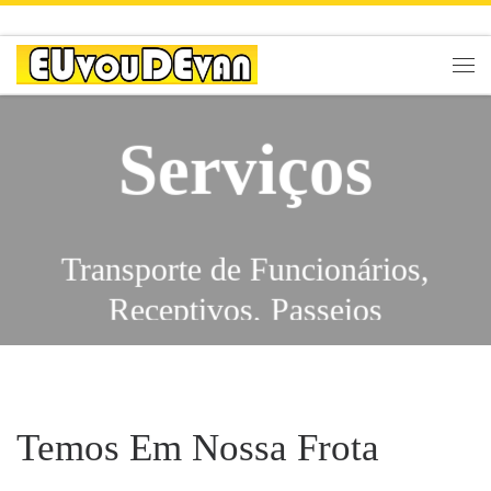
Skip to content
Men
Serviços
Transporte de Funcionários,
Receptivos, Passeios
Escolares, Eventos,
Traslados, Feiras, City Tours,
Serviços
Congressos, Viagens,
Temos Em Nossa Frota
Excursões, Shows,