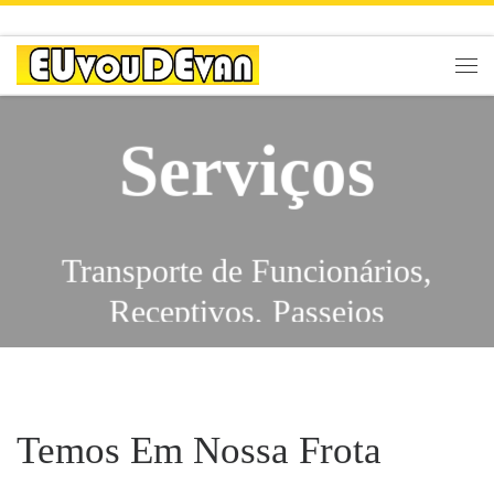
Skip to content
Men
Serviços
Transporte de Funcionários,
Receptivos, Passeios
Escolares, Eventos,
Traslados, Feiras, City Tours,
Serviços
Congressos, Viagens,
Temos Em Nossa Frota
Excursões, Shows,