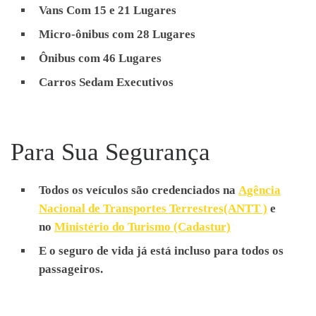
Transferência de Aeroporto
Vans Com 15 e 21 Lugares
Transporte de Funcionários,
Micro-ônibus com 28 Lugares
Receptivos, Passeios
Ônibus com 46 Lugares
Escolares, Eventos,
Carros Sedam Executivos
Traslados, Feiras, City Tours,
Congressos, Viagens,
Excursões, Shows,
Para Sua Segurança
Transferência de Aeroporto
Todos os veículos são credenciados na
Agência
Nacional de Transportes Terrestres(ANTT )
e
no
Ministério do Turismo (Cadastur)
E o seguro de vida já está incluso para todos os
passageiros.