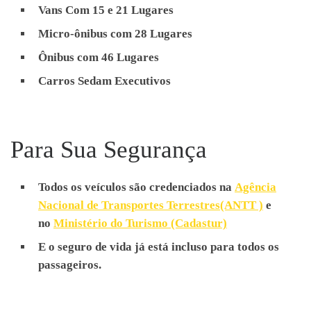
Transferência de Aeroporto
Vans Com 15 e 21 Lugares
Transporte de Funcionários,
Micro-ônibus com 28 Lugares
Receptivos, Passeios
Ônibus com 46 Lugares
Escolares, Eventos,
Carros Sedam Executivos
Traslados, Feiras, City Tours,
Congressos, Viagens,
Excursões, Shows,
Para Sua Segurança
Transferência de Aeroporto
Todos os veículos são credenciados na
Agência
Nacional de Transportes Terrestres(ANTT )
e
no
Ministério do Turismo (Cadastur)
E o seguro de vida já está incluso para todos os
passageiros.