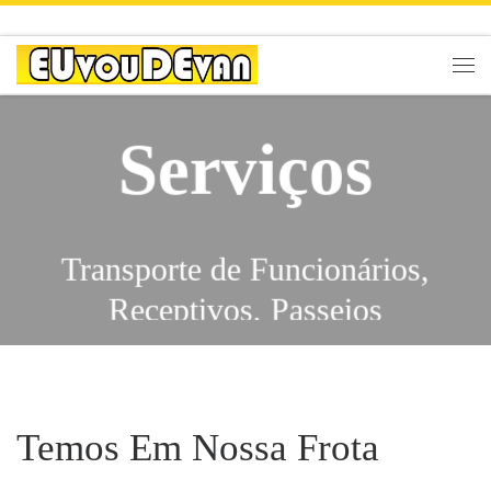
Skip to content
Men
Serviços
Transporte de Funcionários,
Receptivos, Passeios
Escolares, Eventos,
Traslados, Feiras, City Tours,
Serviços
Congressos, Viagens,
Temos Em Nossa Frota
Excursões, Shows,