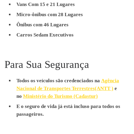
Transferência de Aeroporto
Vans Com 15 e 21 Lugares
Transporte de Funcionários,
Micro-ônibus com 28 Lugares
Receptivos, Passeios
Ônibus com 46 Lugares
Escolares, Eventos,
Carros Sedam Executivos
Traslados, Feiras, City Tours,
Congressos, Viagens,
Excursões, Shows,
Para Sua Segurança
Transferência de Aeroporto
Todos os veículos são credenciados na
Agência
Nacional de Transportes Terrestres(ANTT )
e
no
Ministério do Turismo (Cadastur)
E o seguro de vida já está incluso para todos os
passageiros.