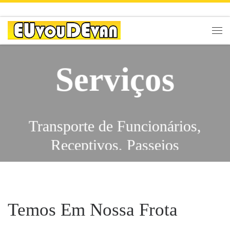
Skip to content
Men
Serviços
Transporte de Funcionários,
Receptivos, Passeios
Escolares, Eventos,
Traslados, Feiras, City Tours,
Serviços
Congressos, Viagens,
Temos Em Nossa Frota
Excursões, Shows,